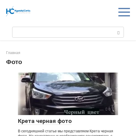
Перейти
к
контенту
Поиск:
Главная
Фото
Фото
0
Крета черная фото
В сегодняшней статье мы представляем Крета черная
фото. На качественных изображениях ознакомитесь с