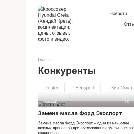
Перейти
к
Новости
контенту
Отзы
Главная
Конкуренты
Duster
Ecosport
Киа Соул
Ecosport
0
Замена масла Форд Экоспорт
Замена масла Форд Экоспорт – один из наиболее
важных процессов при обслуживании американског
кроссовера.