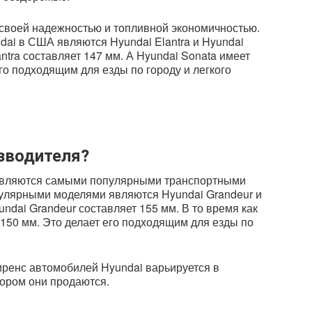
своей надежностью и топливной экономичностью.
i в США являются Hyundai Elantra и Hyundai
ntra составляет 147 мм. А Hyundai Sonata имеет
его подходящим для езды по городу и легкого
изводителя?
являются самыми популярными транспортными
пулярными моделями являются Hyundai Grandeur и
ndai Grandeur составляет 155 мм. В то время как
 150 мм. Это делает его подходящим для езды по
иренс автомобилей Hyundai варьируется в
тором они продаются.