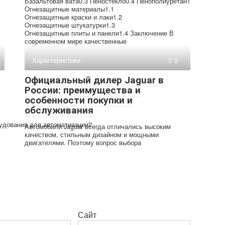
Базальтовая вата0.3 Пеностекло0.4 Пенополиуретан1
Огнезащитные материалы1.1
Огнезащитные краски и лаки1.2
Огнезащитные штукатурки1.3
Огнезащитные плиты и панели1.4 Заключение В
современном мире качественные
Характеристики
0
Официальный дилер Jaguar в
России: преимущества и
особенности покупки и
обслуживания
удования для автоматизации2
Автомобили Jaguar всегда отличались высоким
качеством, стильным дизайном и мощными
двигателями. Поэтому вопрос выбора
Сайт