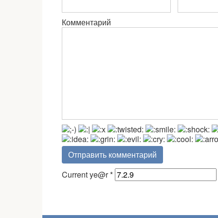
Комментарий
Current ye@r
*