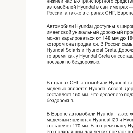
нижней частью транспортного средств
автомобилей Hyundai в сантиметрах —
России, а также в странах СНГ, Евро
Автомобили Hyundai доступны в широк
имеет свой уникальный дорожный про
может варьироваться
от 140 мм до 1
котором она продается. В России са
Hyundai Solaris и Hyundai Creta. Доро
то время как у Hyundai Creta он соста
поездок по бездорожью.
В странах СНГ автомобили Hyundai та
моделью является Hyundai Accent. До
составляет 150 мм. Что делает его по
бездорожья.
В Европе автомобили Hyundai также 
моделями являются Hyundai i20 и Hyun
составляет 170 мм. В то время как у H
его подходящим для легких поездок п