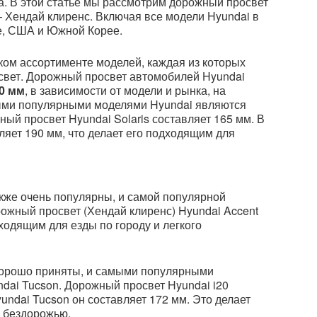
а. В этой статье мы рассмотрим дорожный просвет
 Хендай клиренс. Включая все модели Hyundai в
пе, США и Южной Корее.
ом ассортименте моделей, каждая из которых
свет. Дорожный просвет автомобилей Hyundai
90 мм
, в зависимости от модели и рынка, на
мыми популярными моделями Hyundai являются
жный просвет Hyundai Solaris составляет 165 мм. В
вляет 190 мм, что делает его подходящим для
кже очень популярны, и самой популярной
рожный просвет (Хендай клиренс) Hyundai Accent
дходящим для езды по городу и легкого
хорошо приняты, и самыми популярными
dai Tucson. Дорожный просвет Hyundai i20
yundai Tucson он составляет 172 мм. Это делает
о бездорожью.