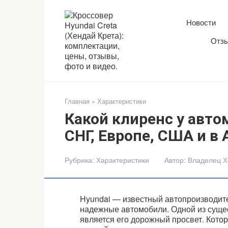
Перейти
к
Новости
контенту
Отзы
Главная
»
Характеристики
Какой клиренс у авто
СНГ, Европе, США и в 
Рубрика:
Характеристики
Автор:
Владелец Х
Hyundai — известный автопроизводит
надежные автомобили. Одной из суще
является его дорожный просвет. Кото