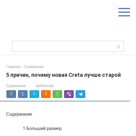
Перейти
к
контенту
Поиск:
Главная
»
Сравнение
5 причин, почему новая Creta лучше старой
Сравнение
belchonok
Содержание
1
Больший размер