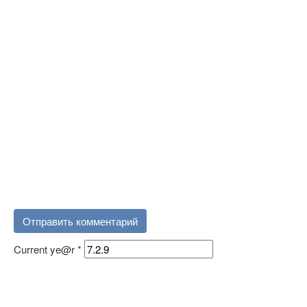
Current ye@r
*